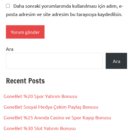
Daha sonraki yorumlarımda kullanılması için adım, e-
posta adresim ve site adresim bu tarayıcıya kaydedilsin.
Ara
Ara
Recent Posts
GoneBet %20 Spor Yatırım Bonusu
GoneBet Sosyal Medya Çekim Paylaş Bonusu
GoneBet %25 Anında Casino ve Spor Kayıp Bonusu
GoneBet %30 Slot Yatırım Bonusu