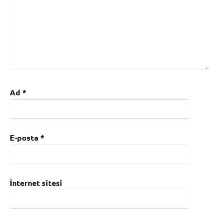
Ad
*
E-posta
*
İnternet sitesi