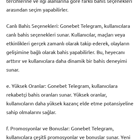
tercihlerine ve ilgi alanlarına göre farklı bahis seçenekleri
arasından seçim yapabilirler.
Canlı Bahis Seçenekleri: Gonebet Telegram, kullanıcılara
canlı bahis seçenekleri sunar. Kullanıcılar, maçları veya
etkinlikleri gerçek zamanlı olarak takip ederek, olayların
gelişimine bağlı olarak bahis yapabilirler. Bu, heyecanı
arttırır ve kullanıcılara daha dinamik bir bahis deneyimi
sunar.
e. Yüksek Oranlar: Gonebet Telegram, kullanıcılara
rekabetçi bahis oranları sunar. Yüksek oranlar,
kullanıcıların daha yüksek kazanç elde etme potansiyeline
sahip olmalarını sağlar.
f. Promosyonlar ve Bonuslar: Gonebet Telegram,
kullanıcılara çeşitli promosyonlar ve bonuslar sunar. Yeni