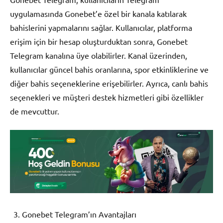
uygulamasında Gonebet’e özel bir kanala katılarak
bahislerini yapmalarını sağlar. Kullanıcılar, platforma
erişim için bir hesap oluşturduktan sonra, Gonebet
Telegram kanalına üye olabilirler. Kanal üzerinden,
kullanıcılar güncel bahis oranlarına, spor etkinliklerine ve
diğer bahis seçeneklerine erişebilirler. Ayrıca, canlı bahis
seçenekleri ve müşteri destek hizmetleri gibi özellikler
de mevcuttur.
Gonebet Telegram’ın Avantajları